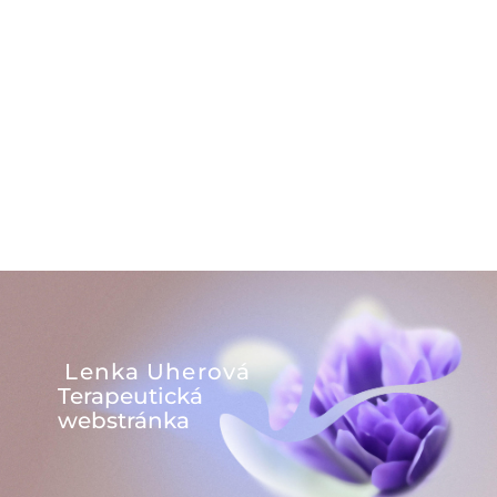
Lenka Uherová
Terapeutická
webstránka